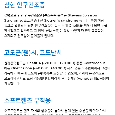
심한 안구건조증
질병으로 인한 안구건조(스티븐스존슨 증후군 Stevens Johnson
Syndrome,
쇼그렌 증후군 Sjogren's syndrome 등) 마이봄샘 이상
등으로 발생되는
심한 안구건조증이 있는 눈에 Onefit을 끼우게 되면 눈을
전체적으로 감싸주고
그 안에 누액(눈물)이 항상 차있기 때문에 촉촉함이
유지되고 건조함이
줄어들게 됩니다.
고도근(원)시, 고도난시
원핏공막렌즈는 Onefit A (-20.00D~+20.00D) 중증 Keratoconus
에는 Onefit Cone (-40.00D~+40.00D) 까지 넓은 도수범위까지 교정이
가능하기 때문에
고도의 근(원)시를 교정할 수 있으며, 각막에 눈물렌즈로
고도각막난시도 교정 가능합니다. 따라서 무수정체안(Aphakia)에도 적용이
가능합니다.
소프트렌즈 부적응
소프트렌즈는 렌즈 자체의 함수율이 높아서 눈에 있는 수분을 빼앗아 가서