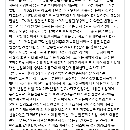
회원에 가입하지 않고 본원 홈페이지에서 제공하는 서비스를 이용하는 자를
말합니다.
제3조 (약관의 효력과 변경)
이 약관에서 사용하는 용어의 정의는
다음과 같습니다.
① 이 약관은 본원 홈페이지에 게시하여 공시함으로써 효력이
발생합니다.
② 본원은 합리적인 사유가 발생될 경우에는 이 약관을 변경할 수
있으며, 약관이 변경된 경우에는 지체없이 이를 공시합니다.
③ 제2항에 의거,
변경된 약관은 제1항과 같은 방법으로 효력이 발생합니다.
④ 회원은 변경된
약관 사항에 동의하지 않으면 서비스 이용을 중단하고 이용계약을 해지할수
있습니다.
⑤ 약관의 효력 발생일 이후의 계속적인 서비스 이용은 약관의
변경사항에 동의한 것으로 간주됩니다.
제4조 (약관외 준칙)
이 약관에
명시되지 않은 사항이 관계 법령에 규정되어 있을 경우에는 그 규정에 따릅니다.
제 2 장 회원 가입 및 서비스 이용
제5조 (서비스 이용 계약의 성립)
① 본원
홈페이지상 서비스 이용 계약은 이용자가 회원 가입에 따른 서비스 이용 신청에
대한 본원의 이용 승낙과 이용자의 이 약관에 동의한다는 의사표시로
성립됩니다.
② 이용자가 회원에 가입하여 본원 홈페이지상 서비스를
이용하고자 하는 경우, 회원은 본원에서 요청하는 개인 신상정보를 제공해야
합니다.
③ 이용자의 본원 홈페이지상 서비스 이용신청에 대하여 본원가 승낙한
경우, 본원은 회원 ID와 기타 본원가 필요하다고 인정하는 내용을 회원에게
통지합니다.
④ 본원은 다음 각 호에 해당하는 서비스 이용 신청에 대하여는
이를 승낙하지 아니합니다.
1. 다른 사람의 명의를 사용하여 신청하였을 때
2.
본인의 실명으로 신청하지 않았을 때
3. 서비스 이용 계약 신청서의 내용을
허위로 기재하였을 때
4. 사회의 안녕과 질서 혹은 미풍양속을 저해할 목적으로
신청하였을 때
제6조 (서비스 이용 및 제한)
① 본원 홈페이지상 서비스 이용은
본원의 업무상 또는 기술상 특별한 지장이 없는 한 연중무휴, 1일 24시간을
원칙으로 합니다.
② 전항의 서비스 이용시간은 시스템 등 정기점검/교체 등