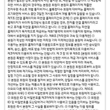
본원가 필요한 경우, 회원에게 사전 통지한 후, 제한할 수 있습니다.
③ 제2항에
의한 서비스 중단의 경우에는 본원은 회원이 본원의 홈페이지에 제출한
전자우편 주소로 개별 통지하거나, 불특정다수 회원에 대하여는 홈페이지
초기화면에 서비스 중단 3일전 게시함으로써 개별 통지에 갈음할 수 있습니다.
제7조 (연결 홈페이지와 피연결 홈페이지간의 관계)
① 상위 홈페이지와 하위
홈페이지가 하이퍼 링크방식 등으로 연결된 경우, 전자를 연결 홈페이지라고
하고 후자를 피연결 홈페이지라고 합니다.
② 연결 홈페이지는 피연결
홈페이지가 독자적으로 제공하는 재화?용역에 의하여 이용자와 행하는 거래에
대해서 보증책임을 지지 않습니다.
제8조 (저작권의 귀속 및 이용제한)
①
본원가 작성한 저작물에 대한 저작권 기타 지적재산권은 본원에 귀속됩니다.
②
이용자는 본원의 홈페이지를 이용함으로써 얻은 정보를 본원의 사전 승낙없이
복제, 송신, 출판, 배포 방송 기타 방법에 의하여 영리목적으로 이용하거나
제3자에게 이용하게 하여서는 안됩니다.
제 3 장 의 무
제9조 (본원의 의무)
①
본원은 특별한 사정이 없는 한 회원이 신청한 서비스 제공 개시일에 서비스를
이용할 수 있도록 합니다.
② 본원은 이 약관에서 정한 바에 따라 계속적,
안정적으로 서비스를 제공할 의무가 있습니다.
③ 본원은 회원으로부터 소정의
절차에 의해 제기되는 의견에 대해서는 적절한 절차를 거쳐 처리하며, 처리시
일정 기간이 소요될 경우 회원에게 그 사유와 처리 일정을 알려주어야 합니다.
④ 본원은 회원의 정보를 철저히 보안 유지하며, 양질의 서비스를 운영하거나
개선하는 경우 또는 제품소개 등 본원 내부 목적으로 이용하는 데만 사용하고,
이외의 다른 목적으로 타 기관 및 제3자에게 양도하지 않습니다.
제10조
(회원의 의무)
① ID와 비밀번호에 관한 모든 관리의 책임은 회원에게 있습니다.
② 회원은 ID 및 비밀번호를 제3자에게 이용하게 해서는 안됩니다.
③ 회원은
ID 및 비밀번호를 도난당하거나 제3자가 사용하고 있음을 인지하는 경우에는
회원은 즉시 본원에 그 사실을 통보해야 합니다.
⑤ 이용자는 다음 행위를