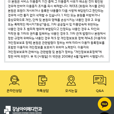
④ 본원은 서비스 이용중지 기간 중에 그 이용중지 사유가 해소된 것이 확인된
경우에 한하여 이용중지 조치를 즉시 해제합니다.
제13조 (회원의 게시물 관리)
본원은 회원이 게시하거나 등록한 내용물이 다음 사항에 해당된다고 판단되는
경우에 사전 통지 없이 삭제할 수 있습니다.
1. 타인 또는 본원를 비방하거나
중상모략으로 개인, 단체 및 본원의 명예를 손상시키는 내용인 경우
2. 외설
또는 폭력적인 메시지?화상?음성, 기타 공공질서 및 미풍양속에 위반되는
내용인 경우
3. 범죄적 행위에 부합된다고 인정되는 내용인 경우
4. 타인의
저작권 등 기타의 권리를 침해하는 내용인 경우
5. 기타 관계 법령이나 본원에서
정한 규정에 위배되는 내용인 경우
제 5 장 개인정보보호 정책
제14조 (이용자의
개인정보보호 정책)
본원은 관련법령이 정하는 바에 따라서 이용자 등록정보를
포함한 이용자의 개인정보를 보호하기 위하여 노력한다. 이용자의
개인정보보호에 관해서는 관련법령 및 본원가 정하는 "개인정보보호정책"에
정한 바에 의한다.
부 칙 (시행일) 이 약관은 2008년 4월 1일부터 시행합니다.
온라인상담
카톡상담
오시는길
Q&A