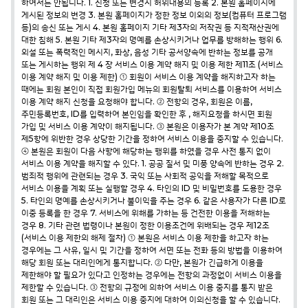
하여서는 안됩니다.
1. 신청 또는 변경시 허위내용의 등록
2. 본원 홈페이지에
게시된 정보의 변경
3. 본원 홈페이지가 정한 정보 이외의 정보(컴퓨터 프로그램
등)의 송신 또는 게시
4. 본원 홈페이지 기타 제3자의 저작권 등 지적재산권에
대한 침해
5. 본원 기타 제3자의 명예를 손상시키거나 업무를 방해하는 행위
6.
외설 또는 폭력적인 메시지, 화상, 음성 기타 공서양속에 반하는 정보를 공개
또는 게시하는 행위
제 4 장 서비스 이용 계약 해지 및 이용 제한
제11조 (서비스
이용 계약 해지 및 이용 제한)
① 회원이 서비스 이용 계약을 해지하고자 하는
때에는 회원 본인이 직접 회원가입 메뉴의 회원탈퇴 서비스를 이용하여 서비스
이용 계약 해지 신청을 요청해야 합니다.
② 전항의 경우, 회원은 이름,
주민등록번호, ID를 입력하여 본인임을 확인한 후 , 해지요청을 하시면 회원
가입 및 서비스 이용 계약이 해지됩니다.
③ 본원은 이용자가 본 계약 제10조
제5항에 위반한 경우 상당한 기간을 정하여 서비스 이용을 중지할 수 있습니다.
④ 본원은 회원이 다음 사항에 해당하는 행위를 하였을 경우 사전 통지 없이
서비스 이용 계약을 해지할 수 있다.
1. 공공 질서 및 미풍 양속에 반하는 경우
2.
범죄적 행위에 관련되는 경우
3. 국익 또는 사회적 공익을 저해할 목적으로
서비스 이용을 계획 또는 실행할 경우
4. 타인의 ID 및 비밀번호를 도용한 경우
5. 타인의 명예를 손상시키거나 불이익을 주는 경우
6. 같은 사용자가 다른 ID로
이중 등록을 한 경우
7. 서비스에 위해를 가하는 등 건전한 이용을 저해하는
경우
8. 기타 관련 법령이나 본원이 정한 이용조건에 위배되는 경우
제12조
(서비스 이용 제한의 해제 절차)
① 본원은 서비스 이용 제한을 하고자 하는
경우에는 그 사유, 일시 및 기간을 정하여 서면 또는 전화 등의 방법을 이용하여
해당 회원 또는 대리인에게 통지합니다.
② 다만, 본원가 긴급하게 이용을
제한해야 할 필요가 있다고 인정하는 경우에는 전항의 과정없이 서비스 이용을
제한할 수 있습니다.
③ 전항의 규정에 의하여 서비스 이용 중지를 통지 받은
회원 또는 그 대리인은 서비스 이용 중지에 대하여 이의신청을 할 수 있습니다.