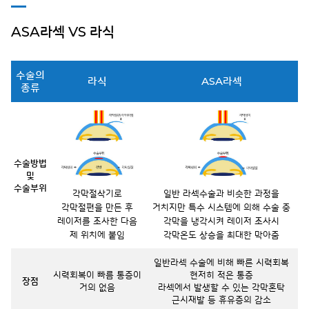
ASA라섹 VS 라식
수술의
라식
ASA라섹
종류
수술방법
및
수술부위
각막절삭기로
일반 라섹수술과 비슷한 과정을
각막절편을 만든 후
거치지만
특수 시스템에 의해 수술 중
레이저를 조사한 다음
각막을 냉각시켜 레이저 조사시
제 위치에 붙임
각막온도 상승을 최대한 막아줌
일반라섹 수술에 비해 빠른 시력회복
시력회복이 빠름
통증이
현저히 적은 통증
장점
거의 없음
라섹에서 발생할 수 있는 각막혼탁
근시재발 등 휴유증의 감소