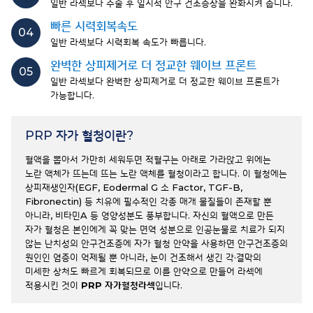
일반 라섹보다 수술 후 일시적 안구 건조증상을 완화시켜 줍니다.
빠른 시력회복속도
04
일반 라섹보다 시력회복 속도가 빠릅니다.
완벽한 상피제거로 더 정교한 웨이브 프론트
05
일반 라섹보다 완벽한 상피제거로 더 정교한 웨이브 프론트가
가능합니다.
PRP 자가 혈청이란?
혈액을 뽑아서 가만히 세워두면 적혈구는 아래로 가라앉고 위에는
노란 액체가 뜨는데 뜨는 노란 액체를 혈청이라고 합니다. 이 혈청에는
상피재생인자(EGF, Eodermal G 소 Factor, TGF-B,
Fibronectin) 등 치유에 필수적인 각종 매개 물질들이 존재할 뿐
아니라, 비타민A 등 영양성분도 풍부합니다.
자신의 혈액으로 만든
자가 혈청은 본인에게 꼭 맞는 면역 성분으로 인공눈물로 치료가 되지
않는 난치성의 안구건조증에 자가 혈청 안약을 사용하면 안구건조증의
원인인 염증이 억제될 뿐 아니라, 눈이 건조해서 생긴 각·결막의
미세한 상처도 빠르게 회복되므로 이를 안약으로 만들어 라섹에
적용시킨 것이
PRP 자가혈청라섹
입니다.