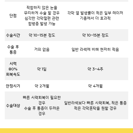
적합하지 않은 눈을
무리하게 수술 할 경우
각막 열 발생률이 적은 일부 레이저
단점
심각한 각막절편 관련
기종에서
더 효과적
합병증 발생 가능
수술시간
약 10~15분 정도
약 10~15분 정도
수술 후
거의 없음
일반 라섹에 비해 현저히 적음
통증
시력
80%
약 1일
약 3~4주
회복속도
안정시기
약 2개월
약 4개월
빠른 시력회복이 필요한
경우
일반라섹보다 빠른 시력회복, 적은 통증
수술대상
수술 후 통증이 두려운
적은 각막혼탁을 원할 경우
경우