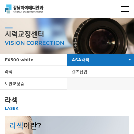
시력교정센터
VISION CORRECTION
EX500 white
ASA라섹
라식
렌즈삽입
노안교정술
라섹
LASEK
라섹
이란?