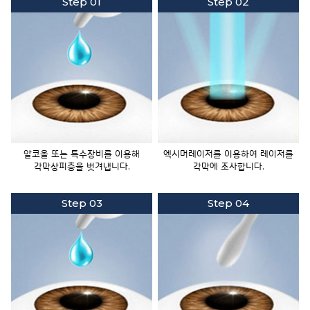
Step 01
Step 02
알코올 또는 특수장비를
이용해
엑시머레이저를 이용하여
레이저를
각막상피층을
벗겨냅니다.
각막에 조사합니다.
Step 03
Step 04