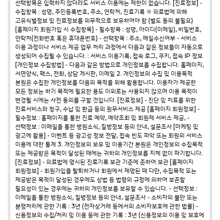
선택항목은 입력하지 않더라도 서비스 이용에는 제한이 없습니다.
[진료정보]
-
수집항목 : 성명, 주민등록번호, 주소, 연락처, 진료기록
※ 의료법에 의해
고유식별정보 및 진료정보를 의무적으로 보유하여야 함
(별도 동의 불필요)
[홈페이지 회원가입 시 수집항목]
- 필수항목 : 성명, 아이디(이메일), 비밀번호,
연락처(전화번호 혹은 휴대폰번호)
- 선택항목 : 주소, 메일수신여부
- 서비스
이용 과정이나 서비스 제공 업무 처리 과정에서 다음과 같은 정보들이 자동으로
생성되어 수집될 수 있습니다. : 서비스 이용기록, 접속 로그, 쿠키, 접속 IP 정보
[개인정보 수집방법]
- 다음과 같은 방법으로 개인정보를 수집합니다.
홈페이지,
서면양식, 팩스, 전화, 상담 게시판, 이메일
2. 개인정보의 수집 및 이용목적
본원은 수집한 개인정보를 다음의 목적을 위해 활용합니다.
이용자가 제공한
모든 정보는 하기 목적에 필요한 용도 이외로는 사용되지 않으며 이용
목적이
변경될 시에는 사전 동의를 구할 것입니다.
[진료정보]
- 진단 및 치료를 위한
진료서비스와 청구, 수납 및 환급 등의 원무서비스 제공
[홈페이지 회원정보]
-
필수정보 : 홈페이지를 통한 진료 예약, 예약조회 및 회원제 서비스 제공,
-
선택정보 : 이메일을 통한 병원소식, 질병정보 등의 안내, 설문조사
[마케팅 및
광고에 활용]
- 이벤트 등 광고성 정보 전달, 접속 빈도 파악 또는 회원의 서비스
이용에 대한 통계
3. 개인정보의 보유 및 이용기간
본원은 개인정보의 수집목적
또는 제공받은 목적이 달성된 때에는 귀하의 개인정보를 지체 없이 파기합니다.
[진료정보]
- 의료법에 명시된 진료기록 보관 기준에 준하여 보관
[홈페이지
회원정보]
- 회원가입을 탈퇴하거나 회원에서 제명된 때
다만, 수집목적 또는
제공받은 목적이 달성된 경우에도 상법 등 법령의 규정에 의하여
보존할
필요성이 있는 경우에는 귀하의 개인정보를 보유할 수 있습니다.
- 선택정보 :
이메일을 통한 병원소식, 질병정보 등의 안내, 설문조사
- 소비자의 불만 또는
분쟁처리에 관한 기록 : 3년 (전자상거래 등에서의 소비자보호에 관한 법률)
-
신용정보의 수집/처리 및 이용 등에 관한 기록 : 3년 (신용정보의 이용 및 보호에