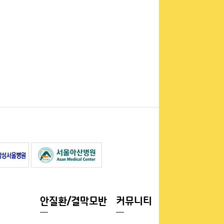
안질환/결막모반
커뮤니티